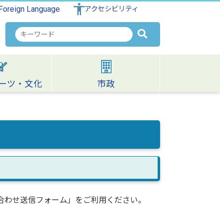
Foreign Language
アクセシビリティ
検
索
キ
ー
ワ
ーツ・文化
市政
ー
ド
合わせ送信フォーム」をご利用ください。