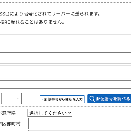
(SSL)
により暗号化されてサーバーに送られます。
外部に漏れることはありません。
〒
‐
都道府県
市区郡町村