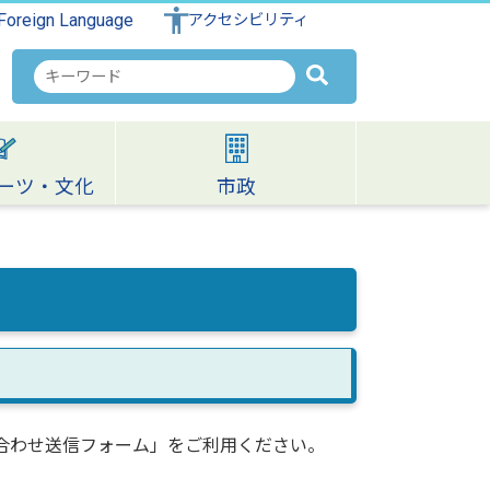
Foreign Language
アクセシビリティ
検
索
キ
ー
ワ
ーツ・文化
市政
ー
ド
合わせ送信フォーム」をご利用ください。