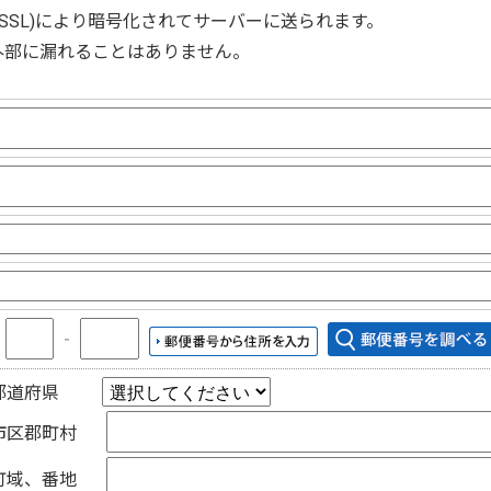
(SSL)
により暗号化されてサーバーに送られます。
外部に漏れることはありません。
〒
‐
都道府県
市区郡町村
町域、番地