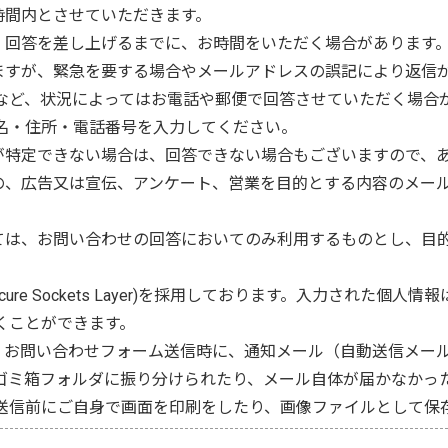
時間内とさせていただきます。
は、回答を差し上げるまでに、お時間をいただく場合があります
いますが、緊急を要する場合やメールアドレスの誤記により返信
など、状況によってはお電話や郵便で回答させていただく場合
名・住所・電話番号を入力してください。
所が特定できない場合は、回答できない場合もございますので、
もの、広告又は宣伝、アンケート、営業を目的とする内容のメー
いては、お問い合わせの回答においてのみ利用するものとし、目
ecure Sockets Layer)を採用しております。入力された
くことができます。
と、お問い合わせフォーム送信時に、通知メール（自動送信メー
ゴミ箱フォルダに振り分けられたり、メール自体が届かなかっ
送信前にご自身で画面を印刷をしたり、画像ファイルとして保