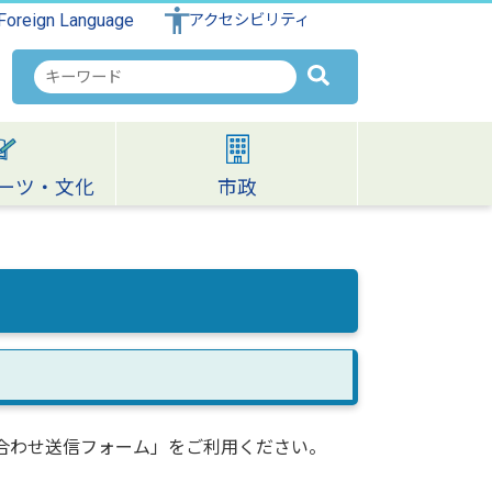
Foreign Language
アクセシビリティ
検
索
キ
ー
ワ
ーツ・文化
市政
ー
ド
合わせ送信フォーム」をご利用ください。