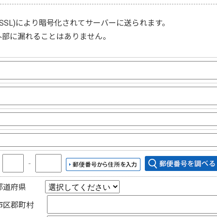
(SSL)
により暗号化されてサーバーに送られます。
外部に漏れることはありません。
〒
‐
都道府県
市区郡町村