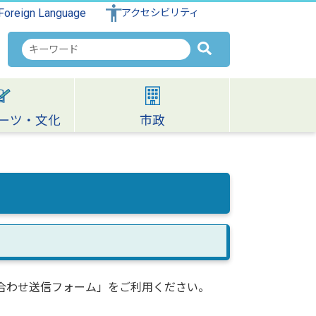
Foreign Language
アクセシビリティ
検
索
キ
ー
ワ
ーツ・文化
市政
ー
ド
合わせ送信フォーム」をご利用ください。