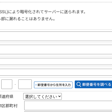
(SSL)
により暗号化されてサーバーに送られます。
外部に漏れることはありません。
〒
‐
都道府県
市区郡町村