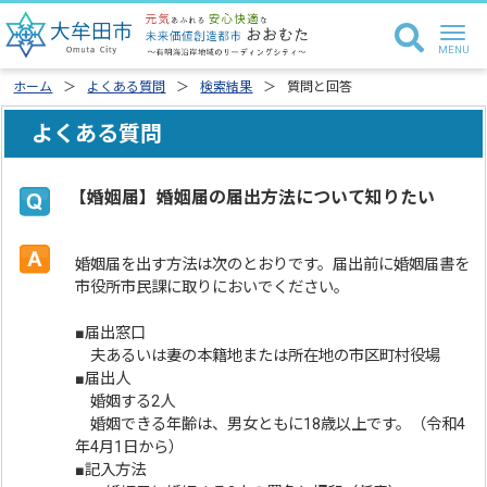
ホーム
よくある質問
検索結果
質問と回答
よくある質問
【婚姻届】婚姻届の届出方法について知りたい
婚姻届を出す方法は次のとおりです。届出前に婚姻届書を
市役所市民課に取りにおいでください。
■届出窓口
夫あるいは妻の本籍地または所在地の市区町村役場
■届出人
婚姻する2人
婚姻できる年齢は、男女ともに18歳以上です。（令和4
年4月1日から）
■記入方法