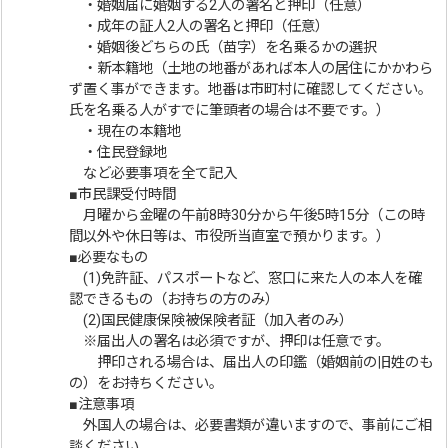
・婚姻届に婚姻する2人の署名と押印（任意）
・成年の証人2人の署名と押印（任意）
・婚姻後どちらの氏（苗字）を名乗るかの選択
・新本籍地（土地の地番があれば本人の居住にかかわら
ず置く事ができます。地番は市町村に確認してください。
氏を名乗る人がすでに筆頭者の場合は不要です。）
・現在の本籍地
・住民登録地
など必要事項を全て記入
■市民課受付時間
月曜から金曜の午前8時30分から午後5時15分（この時
間以外や休日等は、市役所当直室で預かります。）
■必要なもの
(1)免許証、パスポートなど、窓口に来た人の本人を確
認できるもの（お持ちの方のみ）
(2)国民健康保険被保険者証（加入者のみ）
※届出人の署名は必須ですが、押印は任意です。
押印される場合は、届出人の印鑑（婚姻前の旧姓のも
の）をお持ちください。
■注意事項
外国人の場合は、必要書類が違いますので、事前にご相
談ください