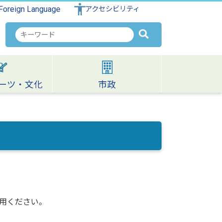
Foreign Language
アクセシビリティ
検
索
キ
ー
ワ
ーツ・文化
市政
ー
ド
用ください。