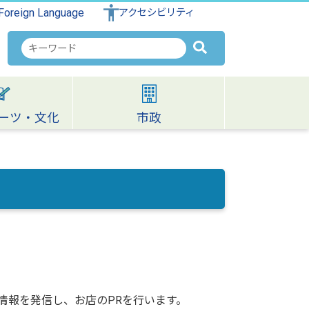
Foreign Language
アクセシビリティ
検
索
キ
ー
ワ
ーツ・文化
市政
ー
ド
で情報を発信し、お店のPRを行います。