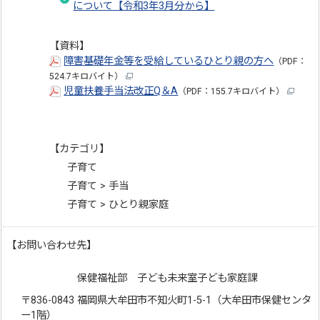
について【令和3年3月分から】
【資料】
障害基礎年金等を受給しているひとり親の方へ
（PDF：
524.7キロバイト）
児童扶養手当法改正Q＆A
（PDF：155.7キロバイト）
【カテゴリ】
子育て
子育て > 手当
子育て > ひとり親家庭
【お問い合わせ先】
保健福祉部 子ども未来室子ども家庭課
〒836-0843 福岡県大牟田市不知火町1-5-1（大牟田市保健センタ
ー1階）