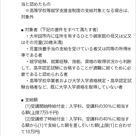
当と認めたもの
※高等学校等就学支援金制度の支給対象となる場合は、
対象外
■ 対象者（下記の要件をすべて満たす者）
・大牟田市内に住所を有するひとり親家庭の母又は父又
はその児童(20歳未満)
・児童扶養手当の支給を受けている者又は同等の所得水
準である者
・就学経験、就業経験、技能、資格の取得状況から判断
して、高卒認定試験に合格することが適職に就くために必
要であると認められる者
・高等学校卒業者および大学入学資格検定・高卒認定試
験合格者など、既に大学入学資格を取得していない者
■ 支給額
(1)受講開始時給付金：入学料、受講料の30％に相当す
る額(上限7万5千円)
(2)受講修了時給付金：入学料、受講料の40％に相当す
る額から(1)で支給した額を差し引いた額(上限(1)と合わせ
て10万円)