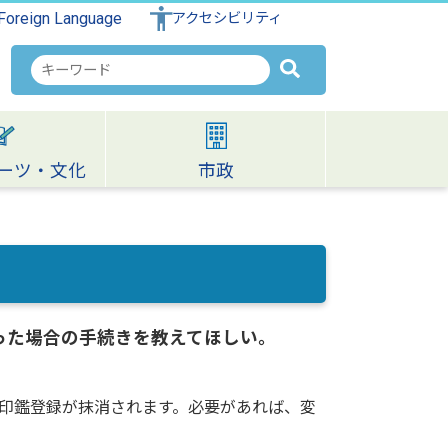
Foreign Language
アクセシビリティ
検
索
キ
ー
ワ
ーツ・文化
市政
ー
ド
った場合の手続きを教えてほしい。
印鑑登録が抹消されます。必要があれば、変