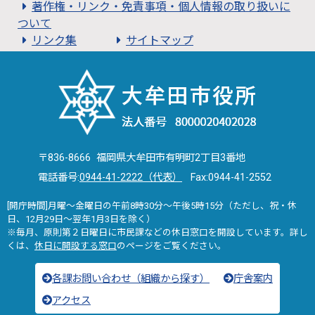
著作権・リンク・免責事項・個人情報の取り扱いに
ついて
リンク集
サイトマップ
〒836-8666 福岡県大牟田市有明町2丁目3番地
電話番号:
0944-41-2222（代表）
Fax:0944-41-2552
[開庁時間]月曜～金曜日の午前8時30分～午後5時15分（ただし、祝・休
日、12月29日～翌年1月3日を除く）
※毎月、原則第２日曜日に市民課などの休日窓口を開設しています。詳し
くは、
休日に開設する窓口
のページをご覧ください。
各課お問い合わせ（組織から探す）
庁舎案内
アクセス