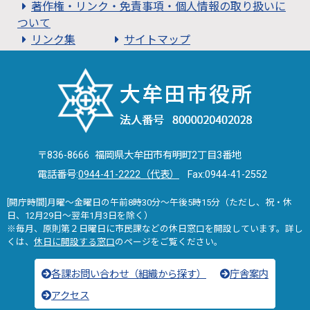
著作権・リンク・免責事項・個人情報の取り扱いに
ついて
リンク集
サイトマップ
〒836-8666 福岡県大牟田市有明町2丁目3番地
電話番号:
0944-41-2222（代表）
Fax:0944-41-2552
[開庁時間]月曜～金曜日の午前8時30分～午後5時15分（ただし、祝・休
日、12月29日～翌年1月3日を除く）
※毎月、原則第２日曜日に市民課などの休日窓口を開設しています。詳し
くは、
休日に開設する窓口
のページをご覧ください。
各課お問い合わせ（組織から探す）
庁舎案内
アクセス