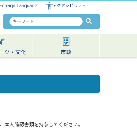
Foreign Language
アクセシビリティ
検
索
キ
ー
ワ
ーツ・文化
市政
ー
ド
、本人確認書類を持参してください。