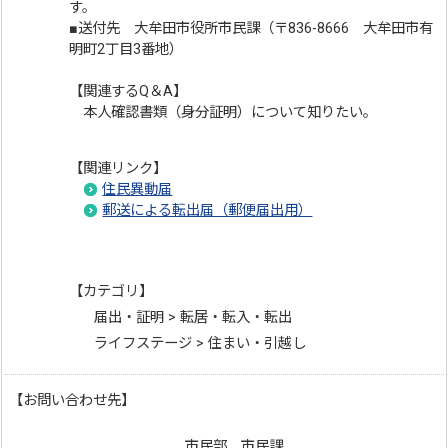
す。
■送付先 大牟田市役所市民課（〒836-8666 大牟田市有
明町2丁目3番地）
【関連するQ＆A】
本人確認書類（身分証明）について知りたい。
【関連リンク】
住民異動届
郵送による転出届（郵便届出用）
【カテゴリ】
届出・証明 > 転居・転入・転出
ライフステージ > 住まい・引越し
【お問い合わせ先】
市民部 市民課