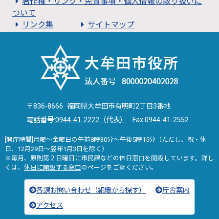
著作権・リンク・免責事項・個人情報の取り扱いに
ついて
リンク集
サイトマップ
〒836-8666 福岡県大牟田市有明町2丁目3番地
電話番号:
0944-41-2222（代表）
Fax:0944-41-2552
[開庁時間]月曜～金曜日の午前8時30分～午後5時15分（ただし、祝・休
日、12月29日～翌年1月3日を除く）
※毎月、原則第２日曜日に市民課などの休日窓口を開設しています。詳し
くは、
休日に開設する窓口
のページをご覧ください。
各課お問い合わせ（組織から探す）
庁舎案内
アクセス