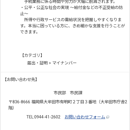
手続業務に係る時間や労力が大幅に削減されます。
・公平・公正な社会の実現 ～給付金などの不正受給の防
止～
所得や行政サービスの需給状況を把握しやすくなりま
す。本当に困っている方に、きめ細かな支援を行うことが
できます。
【カテゴリ】
届出・証明 > マイナンバー
【お問い合わせ先】
市民部 市民課
〒836-8666 福岡県大牟田市有明町２丁目３番地（大牟田市庁舎2
階）
TEL:0944-41-2602
お問い合わせフォーム