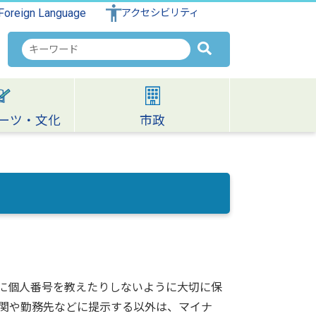
Foreign Language
アクセシビリティ
検
索
キ
ー
ワ
ーツ・文化
市政
ー
ド
。
に個人番号を教えたりしないように大切に保
関や勤務先などに提示する以外は、マイナ