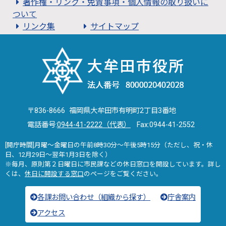
著作権・リンク・免責事項・個人情報の取り扱いに
ついて
リンク集
サイトマップ
〒836-8666 福岡県大牟田市有明町2丁目3番地
電話番号:
0944-41-2222（代表）
Fax:0944-41-2552
[開庁時間]月曜～金曜日の午前8時30分～午後5時15分（ただし、祝・休
日、12月29日～翌年1月3日を除く）
※毎月、原則第２日曜日に市民課などの休日窓口を開設しています。詳し
くは、
休日に開設する窓口
のページをご覧ください。
各課お問い合わせ（組織から探す）
庁舎案内
アクセス