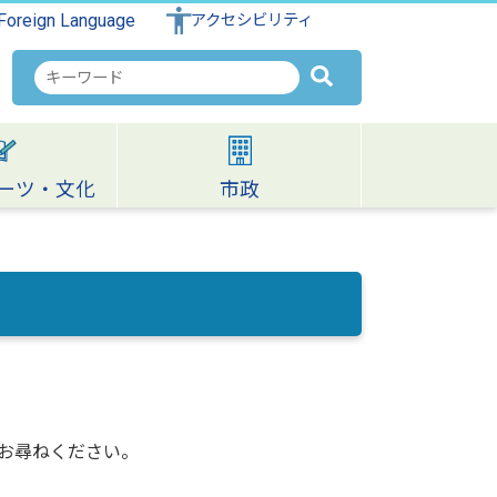
Foreign Language
アクセシビリティ
検
索
キ
ー
ワ
ーツ・文化
市政
ー
ド
お尋ねください。