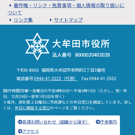
著作権・リンク・免責事項・個人情報の取り扱いに
ついて
リンク集
サイトマップ
〒836-8666 福岡県大牟田市有明町2丁目3番地
電話番号:
0944-41-2222（代表）
Fax:0944-41-2552
[開庁時間]月曜～金曜日の午前8時30分～午後5時15分（ただし、祝・休
日、12月29日～翌年1月3日を除く）
※毎月、原則第２日曜日に市民課などの休日窓口を開設しています。詳し
くは、
休日に開設する窓口
のページをご覧ください。
各課お問い合わせ（組織から探す）
庁舎案内
アクセス