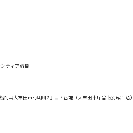
ランティア清掃
福岡県大牟田市有明町2丁目３番地（大牟田市庁舎南別館１階