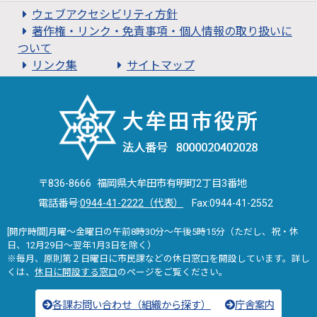
ウェブアクセシビリティ方針
著作権・リンク・免責事項・個人情報の取り扱いに
ついて
リンク集
サイトマップ
〒836-8666 福岡県大牟田市有明町2丁目3番地
電話番号:
0944-41-2222（代表）
Fax:0944-41-2552
[開庁時間]月曜～金曜日の午前8時30分～午後5時15分（ただし、祝・休
日、12月29日～翌年1月3日を除く）
※毎月、原則第２日曜日に市民課などの休日窓口を開設しています。詳し
くは、
休日に開設する窓口
のページをご覧ください。
各課お問い合わせ（組織から探す）
庁舎案内