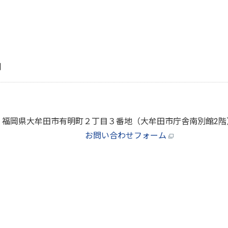
刈
666 福岡県大牟田市有明町２丁目３番地（大牟田市庁舎南別館2
お問い合わせフォーム