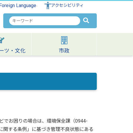
Foreign Language
アクセシビリティ
検
索
キ
ー
ワ
ーツ・文化
市政
ー
ド
でお困りの場合は、環境保全課（0944-
理に関する条例」に基づき管理不良状態にある