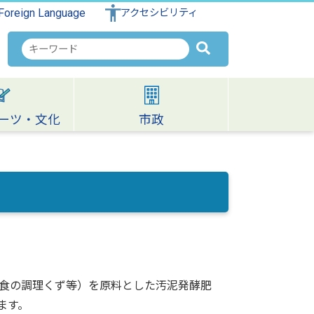
Foreign Language
アクセシビリティ
検
索
キ
ー
ワ
ーツ・文化
市政
ー
ド
食の調理くず等）を原料とした汚泥発酵肥
ます。