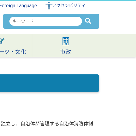
Foreign Language
アクセシビリティ
検
索
キ
ー
ワ
ーツ・文化
市政
ー
ド
て独立し、自治体が管理する自治体消防体制