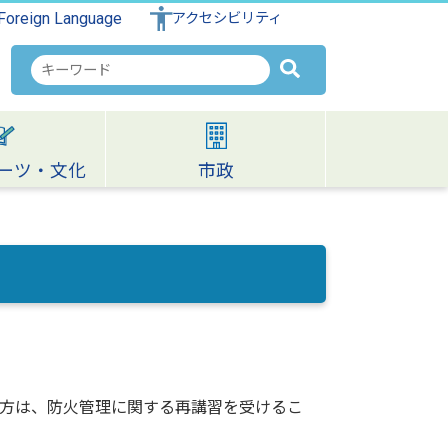
Foreign Language
アクセシビリティ
検
索
キ
ー
ワ
ーツ・文化
市政
ー
ド
方は、防火管理に関する再講習を受けるこ