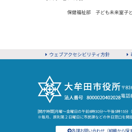
保健福祉部 子ども未来室子
ウェブアクセシビリティ方針
〒8
電話
[開庁時間]月曜～金曜日の午前8時30分～午後5時15分
※毎月、原則第２日曜日に市民課などの休日窓口を開
各課お問い合わせ（組織から探