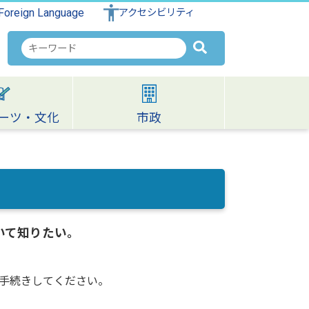
Foreign Language
アクセシビリティ
検
索
キ
ー
ワ
ーツ・文化
市政
ー
ド
いて知りたい。
手続きしてください。