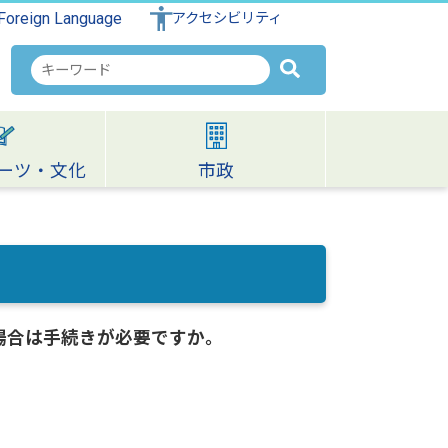
Foreign Language
アクセシビリティ
検
索
キ
ー
ワ
ーツ・文化
市政
ー
ド
場合は手続きが必要ですか。