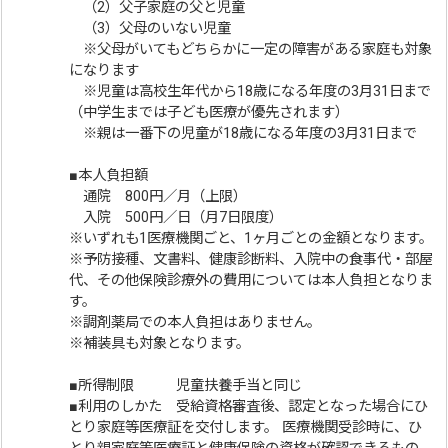
（2）父子家庭の父と児童
（3）父母のいない児童
※父母がいてもどちらかに一定の障害がある家庭も対象
になります
※児童は高校生年代から18歳になる年度の3月31日まで
（中学生までは子ども医療が優先されます）
※親は一番下の児童が18歳になる年度の3月31日まで
■本人負担額
通院 800円／月（上限）
入院 500円／日（月7日限度）
※いずれも1医療機関ごと、1ヶ月ごとの金額となります。
※予防接種、文書料、健康診断料、入院中の食事代・部屋
代、その他保険診療外の費用については本人負担となりま
す。
※調剤薬局での本人負担はありません。
※補装具も対象となります。
■所得制限 児童扶養手当と同じ
■利用のしかた 受給資格審査後、認定となった場合にひ
とり家庭等医療証を交付します。 医療機関受診時に、ひ