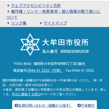
ウェブアクセシビリティ方針
著作権・リンク・免責事項・個人情報の取り扱いに
ついて
リンク集
サイトマップ
〒836-8666 福岡県大牟田市有明町2丁目3番地
電話番号:
0944-41-2222（代表）
Fax:0944-41-2552
[開庁時間]月曜～金曜日の午前8時30分～午後5時15分（ただし、祝・休
日、12月29日～翌年1月3日を除く）
※毎月、原則第２日曜日に市民課などの休日窓口を開設しています。詳し
くは、
休日に開設する窓口
のページをご覧ください。
各課お問い合わせ（組織から探す）
庁舎案内