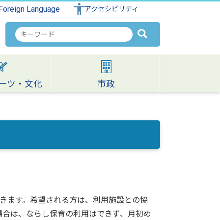
Foreign Language
アクセシビリティ
検
索
キ
ー
ワ
ーツ・文化
市政
ー
ド
きます。希望される方は、利用施設との協
場合は、ならし保育の利用はできず、月初め