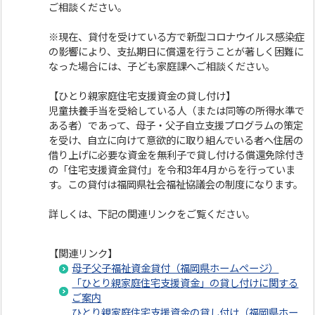
ご相談ください。
※現在、貸付を受けている方で新型コロナウイルス感染症
の影響により、支払期日に償還を行うことが著しく困難に
なった場合には、子ども家庭課へご相談ください。
【ひとり親家庭住宅支援資金の貸し付け】
児童扶養手当を受給している人（または同等の所得水準で
ある者）であって、母子・父子自立支援プログラムの策定
を受け、自立に向けて意欲的に取り組んでいる者へ住居の
借り上げに必要な資金を無利子で貸し付ける償還免除付き
の「住宅支援資金貸付」を令和3年4月からを行っていま
す。この貸付は福岡県社会福祉協議会の制度になります。
詳しくは、下記の関連リンクをご覧ください。
【関連リンク】
母子父子福祉資金貸付（福岡県ホームページ）
「ひとり親家庭住宅支援資金」の貸し付けに関する
ご案内
ひとり親家庭住宅支援資金の貸し付け（福岡県ホー