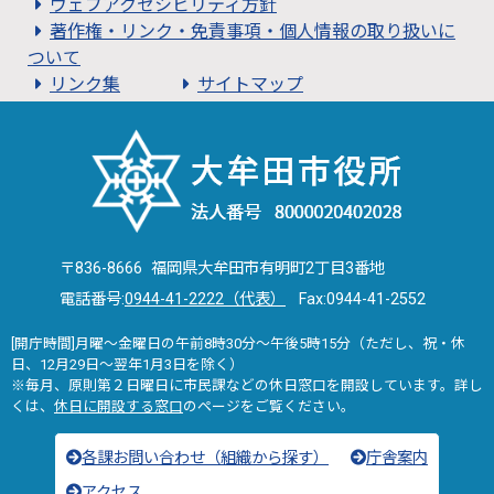
ウェブアクセシビリティ方針
著作権・リンク・免責事項・個人情報の取り扱いに
ついて
リンク集
サイトマップ
〒836-8666 福岡県大牟田市有明町2丁目3番地
電話番号:
0944-41-2222（代表）
Fax:0944-41-2552
[開庁時間]月曜～金曜日の午前8時30分～午後5時15分（ただし、祝・休
日、12月29日～翌年1月3日を除く）
※毎月、原則第２日曜日に市民課などの休日窓口を開設しています。詳し
くは、
休日に開設する窓口
のページをご覧ください。
各課お問い合わせ（組織から探す）
庁舎案内
アクセス