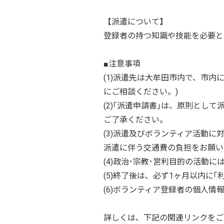
【派遣について】
登録者の持つ知識や技能を必要と
■注意事項
(1)派遣先は大牟田市内で、市内
にご相談ください。)
(2)｢派遣申請書｣は、原則と
ご了承ください。
(3)派遣及びボランティア活動
派遣に伴う交通費の負担をお願い
(4)政治･宗教･営利目的の活動
(5)終了後は、必ず1ヶ月以内に
(6)ボランティア登録者の個人
詳しくは、下記の関連リンクをご