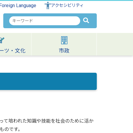
Foreign Language
アクセシビリティ
検
索
キ
ー
ワ
ーツ・文化
市政
ー
ド
って培われた知識や技能を社会のために活か
ものです。