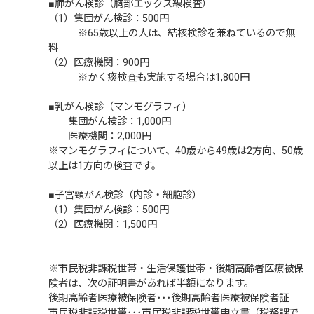
■肺がん検診（胸部エックス線検査）
（1）集団がん検診：500円
※65歳以上の人は、結核検診を兼ねているので無
料
（2）医療機関：900円
※かく痰検査も実施する場合は1,800円
■乳がん検診（マンモグラフィ）
集団がん検診：1,000円
医療機関：2,000円
※マンモグラフィについて、40歳から49歳は2方向、50歳
以上は1方向の検査です。
■子宮頸がん検診（内診・細胞診）
（1）集団がん検診：500円
（2）医療機関：1,500円
※市民税非課税世帯・生活保護世帯・後期高齢者医療被保
険者は、次の証明書があれば半額になります。
後期高齢者医療被保険者･･･後期高齢者医療被保険者証
市民税非課税世帯･･･市民税非課税世帯申立書（税務課で