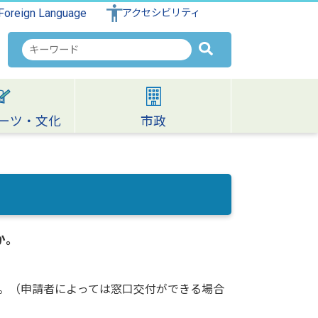
Foreign Language
アクセシビリティ
検
索
キ
ー
ワ
ーツ・文化
市政
ー
ド
か。
。（申請者によっては窓口交付ができる場合