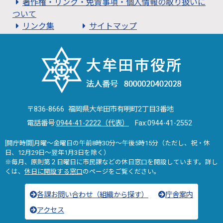
著作権・リンク・免責事項・個人情報の取り扱いに
ついて
リンク集
サイトマップ
〒836-8666 福岡県大牟田市有明町2丁目3番地
電話番号:
0944-41-2222（代表）
Fax:0944-41-2552
[開庁時間]月曜～金曜日の午前8時30分～午後5時15分（ただし、祝・休
日、12月29日～翌年1月3日を除く）
※毎月、原則第２日曜日に市民課などの休日窓口を開設しています。詳し
くは、
休日に開設する窓口
のページをご覧ください。
各課お問い合わせ（組織から探す）
庁舎案内
アクセス