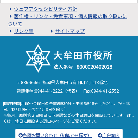
ウェブアクセシビリティ方針
著作権・リンク・免責事項・個人情報の取り扱いに
ついて
リンク集
サイトマップ
〒836-8666 福岡県大牟田市有明町2丁目3番地
電話番号:
0944-41-2222（代表）
Fax:0944-41-2552
[開庁時間]月曜～金曜日の午前8時30分～午後5時15分（ただし、祝・休
日、12月29日～翌年1月3日を除く）
※毎月、原則第２日曜日に市民課などの休日窓口を開設しています。詳し
くは、
休日に開設する窓口
のページをご覧ください。
各課お問い合わせ（組織から探す）
庁舎案内