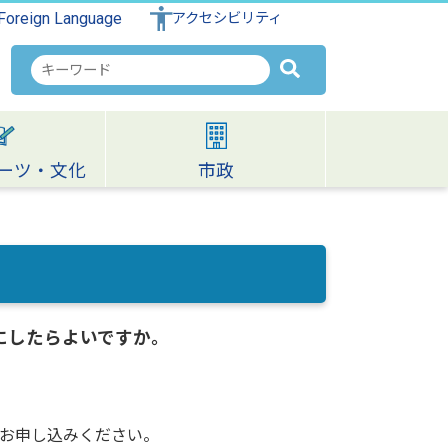
Foreign Language
アクセシビリティ
検
索
キ
ー
ワ
ーツ・文化
市政
ー
ド
にしたらよいですか。
お申し込みください。