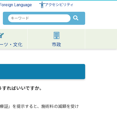
Foreign Language
アクセシビリティ
検
索
キ
ー
ワ
ーツ・文化
市政
ー
ド
うすればいいですか。
療証」を提示すると、施術料の減額を受け