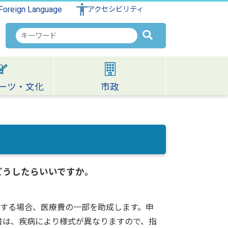
Foreign Language
アクセシビリティ
検
索
キ
ー
ワ
ーツ・文化
市政
ー
ド
どうしたらいいですか。
する場合、医療費の一部を助成します。申
意見書は、疾病により様式が異なりますので、指