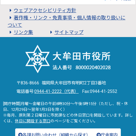
ウェブアクセシビリティ方針
著作権・リンク・免責事項・個人情報の取り扱いに
ついて
リンク集
サイトマップ
〒836-8666 福岡県大牟田市有明町2丁目3番地
電話番号:
0944-41-2222（代表）
Fax:0944-41-2552
[開庁時間]月曜～金曜日の午前8時30分～午後5時15分（ただし、祝・休
日、12月29日～翌年1月3日を除く）
※毎月、原則第２日曜日に市民課などの休日窓口を開設しています。詳し
くは、
休日に開設する窓口
のページをご覧ください。
各課お問い合わせ（組織から探す）
庁舎案内