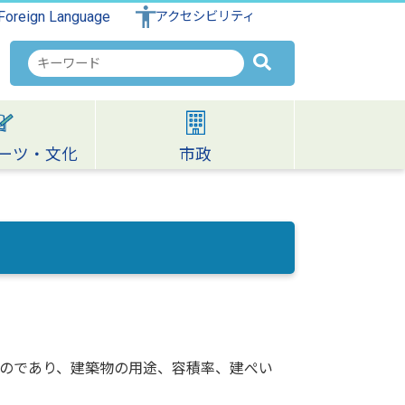
Foreign Language
アクセシビリティ
検
索
キ
ー
ワ
ーツ・文化
市政
ー
ド
のであり、建築物の用途、容積率、建ぺい