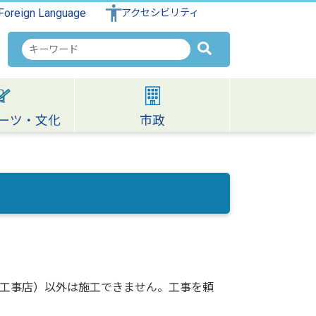
Foreign Language
アクセシビリティ
検
索
キ
ー
ワ
ーツ・文化
市政
ー
ド
工事店）以外は施工できません。工事を頼