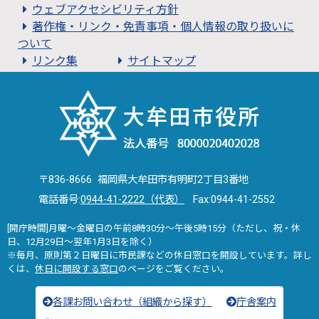
ウェブアクセシビリティ方針
著作権・リンク・免責事項・個人情報の取り扱いに
ついて
リンク集
サイトマップ
〒836-8666 福岡県大牟田市有明町2丁目3番地
電話番号:
0944-41-2222（代表）
Fax:0944-41-2552
[開庁時間]月曜～金曜日の午前8時30分～午後5時15分（ただし、祝・休
日、12月29日～翌年1月3日を除く）
※毎月、原則第２日曜日に市民課などの休日窓口を開設しています。詳し
くは、
休日に開設する窓口
のページをご覧ください。
各課お問い合わせ（組織から探す）
庁舎案内