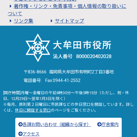
著作権・リンク・免責事項・個人情報の取り扱いに
ついて
リンク集
サイトマップ
〒836-8666 福岡県大牟田市有明町2丁目3番地
電話番号:
Fax:0944-41-2552
[開庁時間]月曜～金曜日の午前8時30分～午後5時15分（ただし、祝・休
日、12月29日～翌年1月3日を除く）
※毎月、原則第２日曜日に市民課などの休日窓口を開設しています。詳し
くは、
休日に開設する窓口
のページをご覧ください。
各課お問い合わせ（組織から探す）
庁舎案内
アクセス