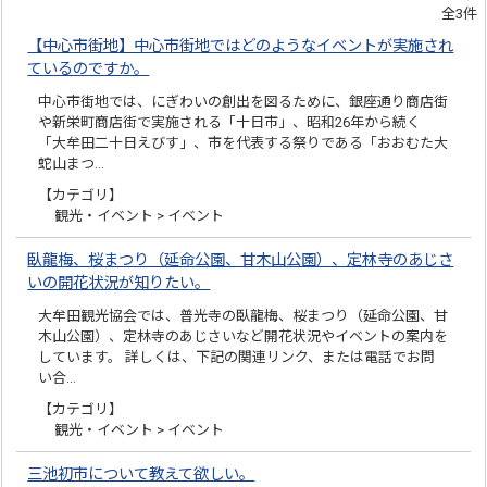
全3件
【中心市街地】中心市街地ではどのようなイベントが実施され
ているのですか。
中心市街地では、にぎわいの創出を図るために、銀座通り商店街
や新栄町商店街で実施される「十日市」、昭和26年から続く
「大牟田二十日えびす」、市を代表する祭りである「おおむた大
蛇山まつ…
【カテゴリ】
観光・イベント > イベント
臥龍梅、桜まつり（延命公園、甘木山公園）、定林寺のあじさ
いの開花状況が知りたい。
大牟田観光協会では、普光寺の臥龍梅、桜まつり（延命公園、甘
木山公園）、定林寺のあじさいなど開花状況やイベントの案内を
しています。 詳しくは、下記の関連リンク、または電話でお問
い合…
【カテゴリ】
観光・イベント > イベント
三池初市について教えて欲しい。