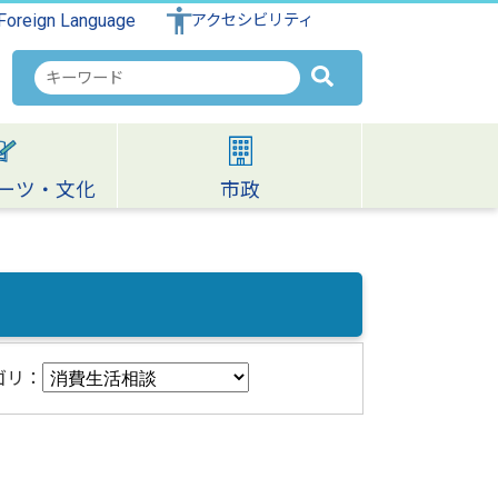
Foreign Language
アクセシビリティ
検
索
キ
ー
ワ
ーツ・文化
市政
ー
ド
ゴリ：