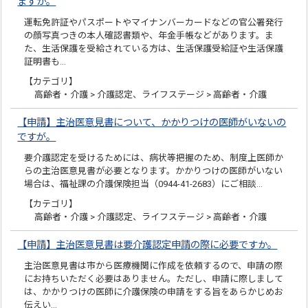
ますか。
運転免許証やパスポートやマイナンバーカードなどの官公署発行
の顔写真つきの本人確認書類や、年金手帳などがあります。ま
た、生活保護を受給されている方は、生活保護受給証や生活保護
証明書も…
【カテゴリ】
高齢者・介護 > 介護認定、ライフステージ > 高齢者・介護
【申請】主治医意見書について、かかりつけの医師がいないの
ですが。
要介護認定を受けるためには、病状等把握のため、制度上医師か
らの主治医意見書が必要となります。かかりつけの医師がいない
場合は、福祉課の介護保険担当（0944-41-2683）にご相談…
【カテゴリ】
高齢者・介護 > 介護認定、ライフステージ > 高齢者・介護
【申請】主治医意見書は要介護認定申請の際に必要ですか。
主治医意見書は市から医療機関に作成を依頼するので、申請の際
にお持ちいただく必要はありません。ただし、申請に際しまして
は、かかりつけの医師に介護保険の申請をする旨をあらかじめお
伝えい…