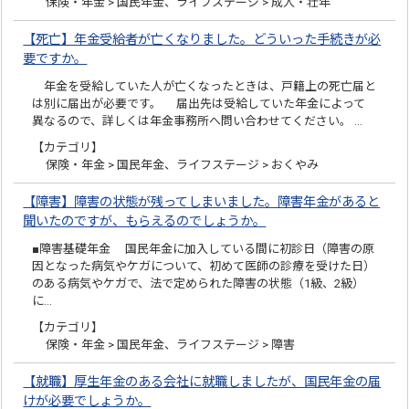
保険・年金 > 国民年金、ライフステージ > 成人・壮年
【死亡】年金受給者が亡くなりました。どういった手続きが必
要ですか。
年金を受給していた人が亡くなったときは、戸籍上の死亡届と
は別に届出が必要です。 届出先は受給していた年金によって
異なるので、詳しくは年金事務所へ問い合わせてください。 …
【カテゴリ】
保険・年金 > 国民年金、ライフステージ > おくやみ
【障害】障害の状態が残ってしまいました。障害年金があると
聞いたのですが、もらえるのでしょうか。
■障害基礎年金 国民年金に加入している間に初診日（障害の原
因となった病気やケガについて、初めて医師の診療を受けた日）
のある病気やケガで、法で定められた障害の状態（1級、2級）
に…
【カテゴリ】
保険・年金 > 国民年金、ライフステージ > 障害
【就職】厚生年金のある会社に就職しましたが、国民年金の届
けが必要でしょうか。