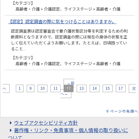
【カテゴリ】
高齢者・介護 > 介護認定、ライフステージ > 高齢者・介護
【認定】認定調査の際に気をつけることはありますか。
認定調査票は認定審査会で要介護状態区分等を判定するための判
断資料となりますので、認定調査の際には現在の身体の状態を正
しく伝えていただくようお願いします。たとえば、日頃困ってい
ること…
【カテゴリ】
高齢者・介護 > 介護認定、ライフステージ > 高齢者・介護
←前
へ
1
9
10
11
12
13
14
15
17
次
へ→
ページの先頭へ
ウェブアクセシビリティ方針
著作権・リンク・免責事項・個人情報の取り扱いに
ついて