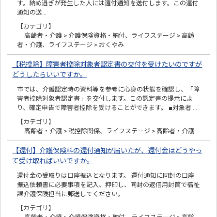
す。納め過ぎが発生した人には還付通知を送付します。この還付
通知の送…
【カテゴリ】
高齢者・介護 > 介護保険資格・納付、ライフステージ > 高齢
者・介護、ライフステージ > おくやみ
【税控除】障害者控除対象者認定書の交付を受けたいのですが
どうしたらいいですか。
市では、介護認定時の資料等を参考に心身の状態を確認し、「障
害者控除対象者認定書」を交付します。この認定書の提示によ
り、確定申告で障害者控除を受けることができます。 ■対象者 …
【カテゴリ】
高齢者・介護 > 税控除関係、ライフステージ > 高齢者・介護
【還付】介護保険料の還付通知が届いたが、還付金はどうやっ
て受け取ればいいですか。
還付金の受取りは口座振込となります。 還付通知に同封の口座
振込依頼書に必要事項を記入、押印し、同封の返信用封筒で福祉
課介護保険担当に郵送してください。
【カテゴリ】