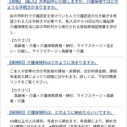
【資格】【転入】大牟田市に引越しますが、介護保険ではどの
ような手続きがありますか。
前の市町村で介護認定を受けていた人で介護認定の引き継ぎを希
望される人は手続きが必要です。 転入日から14日以内に福祉課
介護保険担当に前の市町村から発行される受給資格証明書を添付
し…
【カテゴリ】
高齢者・介護 > 介護保険資格・納付、ライフステージ > 住ま
い・引越し、ライフステージ > 高齢者・介護
【保険料】介護保険料はどのように決まりますか。
ご本人や世帯の方の市民税の課税・非課税、合計所得金額、課税
年金収入額によって11段階に分かれます。詳しくは、下記の関連
リンクをご覧ください。
【カテゴリ】
高齢者・介護 > 介護保険資格・納付、ライフステージ > 高齢
者・介護
【保険料】介護保険料は、どのように納めたらいいですか。
65歳以上の人は原則、年金から納めます。年金額により、納め方
は2種類に分かれます。 ■特別徴収（年金天引き） 偶数月に支給