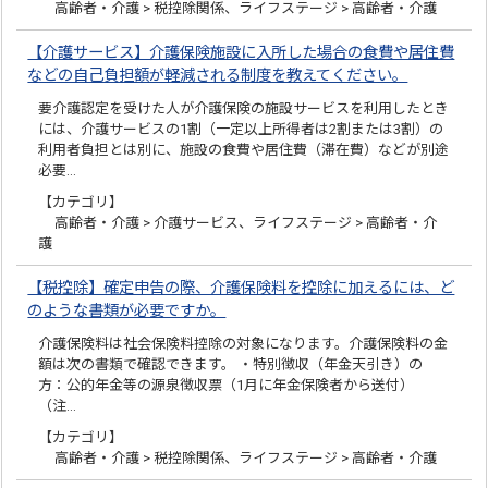
高齢者・介護 > 税控除関係、ライフステージ > 高齢者・介護
【介護サービス】介護保険施設に入所した場合の食費や居住費
などの自己負担額が軽減される制度を教えてください。
要介護認定を受けた人が介護保険の施設サービスを利用したとき
には、介護サービスの1割（一定以上所得者は2割または3割）の
利用者負担とは別に、施設の食費や居住費（滞在費）などが別途
必要…
【カテゴリ】
高齢者・介護 > 介護サービス、ライフステージ > 高齢者・介
護
【税控除】確定申告の際、介護保険料を控除に加えるには、ど
のような書類が必要ですか。
介護保険料は社会保険料控除の対象になります。介護保険料の金
額は次の書類で確認できます。 ・特別徴収（年金天引き）の
方：公的年金等の源泉徴収票（1月に年金保険者から送付）
（注…
【カテゴリ】
高齢者・介護 > 税控除関係、ライフステージ > 高齢者・介護